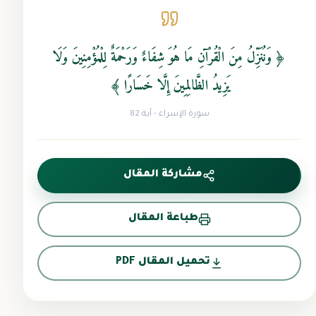
﴿ وَنُنَزِّلُ مِنَ الْقُرْآنِ مَا هُوَ شِفَاءٌ وَرَحْمَةٌ لِلْمُؤْمِنِينَ وَلَا
يَزِيدُ الظَّالِمِينَ إِلَّا خَسَارًا ﴾
سورة الإسراء - آية 82
مشاركة المقال
طباعة المقال
تحميل المقال PDF